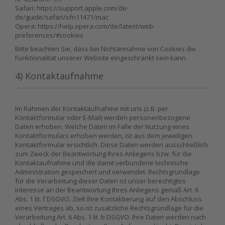
Safari: https://support.apple.com/de-
de/guide/safari/sfri11471/mac
Opera: https://help.opera.com/de/latest/web-
preferences/#cookies
Bitte beachten Sie, dass bei Nichtannahme von Cookies die
Funktionalität unserer Website eingeschränkt sein kann.
4) Kontaktaufnahme
Im Rahmen der Kontaktaufnahme mit uns (z.B. per
Kontaktformular oder E-Mail) werden personenbezogene
Daten erhoben. Welche Daten im Falle der Nutzung eines
Kontaktformulars erhoben werden, ist aus dem jeweiligen
Kontaktformular ersichtlich. Diese Daten werden ausschließlich
zum Zweck der Beantwortung Ihres Anliegens bzw. für die
Kontaktaufnahme und die damit verbundene technische
Administration gespeichert und verwendet. Rechtsgrundlage
für die Verarbeitung dieser Daten ist unser berechtigtes
Interesse an der Beantwortung Ihres Anliegens gemäß Art. 6
Abs. 1 lit. f DSGVO. Zielt Ihre Kontaktierung auf den Abschluss
eines Vertrages ab, so ist zusätzliche Rechtsgrundlage für die
Verarbeitung Art. 6 Abs. 1 lit. b DSGVO. Ihre Daten werden nach