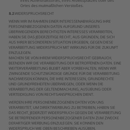
Ihres Aufenthaltsortes, Ihres Arbeitsplatzes oder des
Ortes des mutmaßlichen Verstoßes.
8.2
WIDERSPRUCHSRECHT
WENN WIR IM RAHMEN EINER INTERESSENABWÄGUNG IHRE
PERSONENBEZOGENEN DATEN AUFGRUND UNSERES
ÜBERWIEGENDEN BERECHTIGTEN INTERESSES VERARBEITEN,
HABEN SIE DAS JEDERZEITIGE RECHT, AUS GRÜNDEN, DIE SICH
AUS IHRER BESONDEREN SITUATION ERGEBEN, GEGEN DIESE
VERARBEITUNG WIDERSPRUCH MIT WIRKUNG FÜR DIE ZUKUNFT
EINZULEGEN.
MACHEN SIE VON IHREM WIDERSPRUCHSRECHT GEBRAUCH,
BEENDEN WIR DIE VERARBEITUNG DER BETROFFENEN DATEN. EINE
WEITERVERARBEITUNG BLEIBT ABER VORBEHALTEN, WENN WIR
ZWINGENDE SCHUTZWÜRDIGE GRÜNDE FÜR DIE VERARBEITUNG
NACHWEISEN KÖNNEN, DIE IHRE INTERESSEN, GRUNDRECHTE
UND GRUNDFREIHEITEN ÜBERWIEGEN, ODER WENN DIE
VERARBEITUNG DER GELTENDMACHUNG, AUSÜBUNG ODER
VERTEIDIGUNG VON RECHTSANSPRÜCHEN DIENT.
WERDEN IHRE PERSONENBEZOGENEN DATEN VON UNS
VERARBEITET, UM DIREKTWERBUNG ZU BETREIBEN, HABEN SIE
DAS RECHT, JEDERZEIT WIDERSPRUCH GEGEN DIE VERARBEITUNG
SIE BETREFFENDER PERSONENBEZOGENER DATEN ZUM ZWECKE
DERARTIGER WERBUNG EINZULEGEN. SIE KÖNNEN DEN
WIDERSPRUCH WIE OBEN BESCHRIEBEN AUSÜBEN.