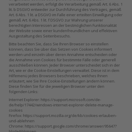
verarbeitet werden, erfolgt die Verarbeitung gemäß Art. 6 Abs. 1
lit. b DSGVO entweder zur Durchführung des Vertrages, gemäß
Art. 6 Abs. 1 lit. a DSGVO im Falle einer erteilten Einwilligung oder
gemäß Art. 6 Abs. 1 lit. f DSGVO zur Wahrung unserer
berechtigten Interessen an der bestmöglichen Funktionalität
der Website sowie einer kundenfreundlichen und effektiven
Ausgestaltung des Seitenbesuchs.
Bitte beachten Sie, dass Sie Ihren Browser so einstellen
können, dass Sie über das Setzen von Cookies informiert
werden und einzeln über deren Annahme entscheiden oder
die Annahme von Cookies für bestimmte Fälle oder generell
ausschließen können. Jeder Browser unterscheidet sich in der
Art, wie er die Cookie-Einstellungen verwaltet. Diese ist in dem
Hilfemenü jedes Browsers beschrieben, welches Ihnen
erläutert, wie Sie Ihre Cookie-Einstellungen ändern können.
Diese finden Sie für die jeweiligen Browser unter den
folgenden Links:
Internet Explorer: https://support.microsoft.com/de-
de/help/17442/windows-internet-explorer-delete-manage-
cookies
Firefox: https://support.mozilla.org/de/kb/cookies-erlauben-
und-ablehnen
Chrome: https://support.google.com/chrome/answer/95647?
hl=de&hlrm=en