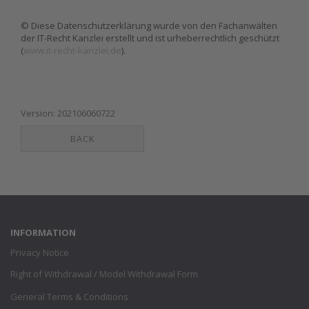
© Diese Datenschutzerklärung wurde von den Fachanwälten
der IT-Recht Kanzlei erstellt und ist urheberrechtlich geschützt
(
www.it-recht-kanzlei.de
).
Version: 202106060722
BACK
This text can be edited at Content Manager -> Footer in the backend.
INFORMATION
Privacy Notice
Right of Withdrawal / Model Withdrawal Form
General Terms & Conditions