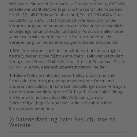
Website im Sinne der Datenschutz-Grundverordnung (DSGVO)
ist Teltower Stadt-Blatt Verlags- und Presse GmbH, Potsdamer
Straße 57, 14513 Teltow, Deutschland, Tel.: 03328316454, Fax:
03328316472, E-Mail: info@stadtblatt-online.de. Der für die
Verarbeitung von personenbezogenen Daten Verantwortliche
ist diejenige natürliche oder juristische Person, die allein oder
gemeinsam mit anderen über die Zwecke und Mittel der
Verarbeitung von personenbezogenen Daten entscheidet.
1.3
Der Verantwortliche hat einen Datenschutzbeauftragten
bestellt, dieser ist wie folgt zu erreichen: "Teltower Stadt-Blatt
Verlags- und Presse GmbH, Michael Gröschl, Potsdamer Straße
57, 14513 Teltow, datenschutz@stadtblatt-online.de"
1.4
Diese Website nutzt aus Sicherheitsgründen und zum
Schutz der Übertragung personenbezogener Daten und
anderer vertraulicher Inhalte (z.B. Bestellungen oder Anfragen
an den Verantwortlichen) eine SSL-bzw. TLS-Verschlüsselung.
Sie können eine verschlüsselte Verbindung an der
Zeichenfolge „https://“ und dem Schloss-Symbol in Ihrer
Browserzeile erkennen.
2) Datenerfassung beim Besuch unserer
Website