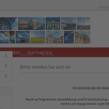
Deutsc
Lieferland
/RATGEBER
POSTKARTEN
»
Startseite
Anmelden
Bitte melden Sie sich an
Konto erstellen
Passwort vergessen?
ICH BIN EIN NEUER KU
Nach erfolgreicher Anmeldung und Freischaltung
rechts im Hauptmenü zum lok