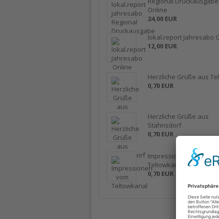
Regional Druckausgabe
Online
24,00 EUR
lokal.report Jahresabo 
12,00 EUR
Herzliche Grüße aus Te
0,70 EUR
Herzliche Grüße aus
Stahnsdorf
0,70 EUR
Impressionen vom
Teltowkanal
0,70 EUR