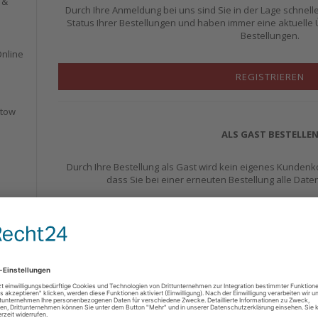
 &
Durch Ihre Anmeldung bei uns sind Sie in der Lage schnell
Status Ihrer Bestellungen und haben immer eine aktuelle Ü
Bestellungen.
Online
REGISTRIEREN
ltow
ALS GAST BESTELLE
Durch Ihre Bestellung als Gast wird kein eigenes Kundenko
dass Sie bei einer erneuten Bestellung alle Dat
ALS GAST BESTELLE
ICH BIN BEREITS KUN
WENN SIE SICH NACH DEM 9.3.2018 AUF DIESER SEITE N
SIE BITTE ZUERST EIN KUN