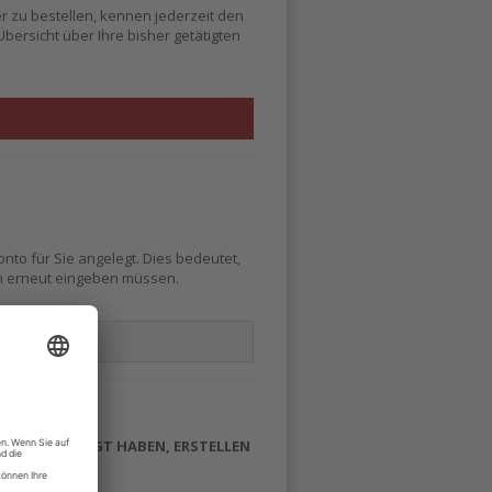
er zu bestellen, kennen jederzeit den
bersicht über Ihre bisher getätigten
N
nto für Sie angelegt. Dies bedeutet,
en erneut eingeben müssen.
N
DE
ICHT EINGELOGGT HABEN, ERSTELLEN
DENKONTO